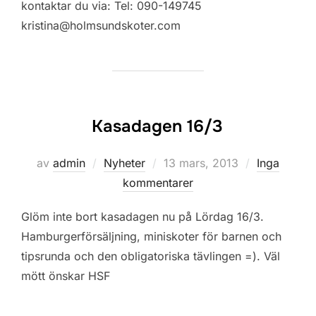
kontaktar du via: Tel: 090-149745
kristina@holmsundskoter.com
Kasadagen 16/3
Publicerat
av
admin
Nyheter
13 mars, 2013
Inga
den
kommentarer
Glöm inte bort kasadagen nu på Lördag 16/3.
Hamburgerförsäljning, miniskoter för barnen och
tipsrunda och den obligatoriska tävlingen =). Väl
mött önskar HSF