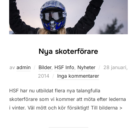
Nya skoterförare
Publicerat
av
admin
Bilder
,
HSF Info
,
Nyheter
28 januari,
den
2014
Inga kommentarer
HSF har nu utbildat flera nya talangfulla
skoterförare som vi kommer att möta efter lederna
i vinter. Väl mött och kör försiktigt! Till bilderna >