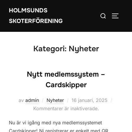
Hoppa
HOLMSUNDS
till
Sök
SLÅ PÅ
innehåll
SKOTERFÖRENING
efter:
Kategori:
Nyheter
Nytt medlemssystem –
Cardskipper
Publicerat
av
admin
Nyheter
16 januari, 2025
den
Kommentarer är inaktiverade.
Nu är vi igång med nya medlemssystemet
Cardskipper! Ni registrerar er enkelt med QR