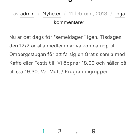
Publicerat
av
admin
Nyheter
11 februari, 2013
Inga
den
kommentarer
Nu är det dags för ”semeldagen” igen. Tisdagen
den 12/2 är alla medlemmar välkomna upp till
Ombergsstugan för att få sig en Gratis semla med
Kaffe eller Festis till. Vi öppnar 18.00 och håller på
till c:a 19.30. Väl Mött / Programmgruppen
Sidnumrering
1
2
…
9