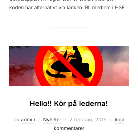
koden här alternativt via länken: Bli medlem i HSF
Hello!! Kör på lederna!
Publicerat
av
admin
Nyheter
2 februari, 2019
Inga
den
kommentarer