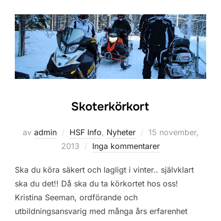
Skoterkörkort
Publicerat
av
admin
HSF Info
,
Nyheter
15 november,
den
2013
Inga kommentarer
Ska du köra säkert och lagligt i vinter.. självklart
ska du det!! Då ska du ta körkortet hos oss!
Kristina Seeman, ordförande och
utbildningsansvarig med många års erfarenhet