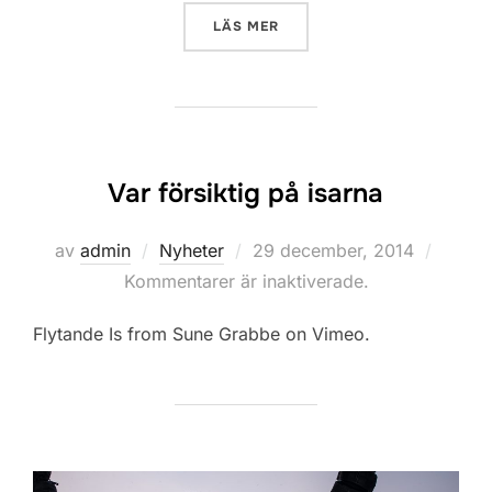
”KÖR PÅ LEDERNA!”
LÄS MER
Var försiktig på isarna
Publicerat
av
admin
Nyheter
29 december, 2014
den
Kommentarer är inaktiverade.
Flytande Is from Sune Grabbe on Vimeo.