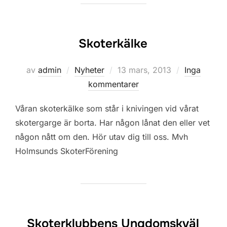
Skoterkälke
Publicerat
av
admin
Nyheter
13 mars, 2013
Inga
den
kommentarer
Våran skoterkälke som står i knivingen vid vårat
skotergarge är borta. Har någon lånat den eller vet
någon nått om den. Hör utav dig till oss. Mvh
Holmsunds SkoterFörening
Skoterklubbens Ungdomskväl