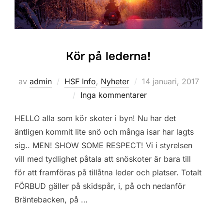
Kör på lederna!
Publicerat
av
admin
HSF Info
,
Nyheter
14 januari, 2017
den
Inga kommentarer
HELLO alla som kör skoter i byn! Nu har det
äntligen kommit lite snö och många isar har lagts
sig.. MEN! SHOW SOME RESPECT! Vi i styrelsen
vill med tydlighet påtala att snöskoter är bara till
för att framföras på tillåtna leder och platser. Totalt
FÖRBUD gäller på skidspår, i, på och nedanför
Bräntebacken, på …