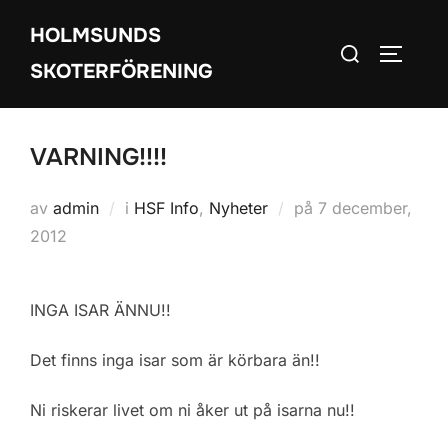
Hoppa
HOLMSUNDS
till
Sök
SLÅ PÅ
innehåll
SKOTERFÖRENING
efter:
VARNING!!!!
Publicerat
av
admin
i
HSF Info
,
Nyheter
på
7 december,
den
2012
INGA ISAR ÄNNU!!
Det finns inga isar som är körbara än!!
Ni riskerar livet om ni åker ut på isarna nu!!